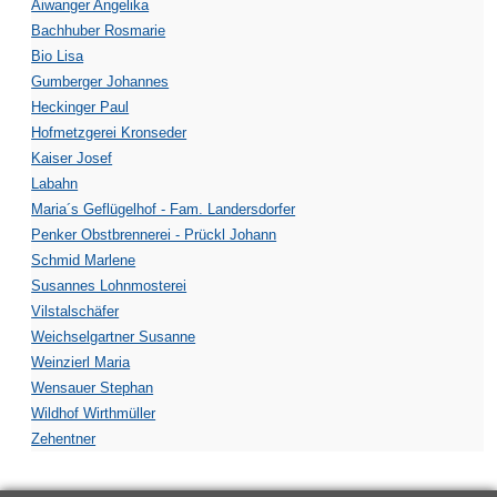
Aiwanger Angelika
Bachhuber Rosmarie
Bio Lisa
Gumberger Johannes
Heckinger Paul
Hofmetzgerei Kronseder
Kaiser Josef
Labahn
Maria´s Geflügelhof - Fam. Landersdorfer
Penker Obstbrennerei - Prückl Johann
Schmid Marlene
Susannes Lohnmosterei
Vilstalschäfer
Weichselgartner Susanne
Weinzierl Maria
Wensauer Stephan
Wildhof Wirthmüller
Zehentner